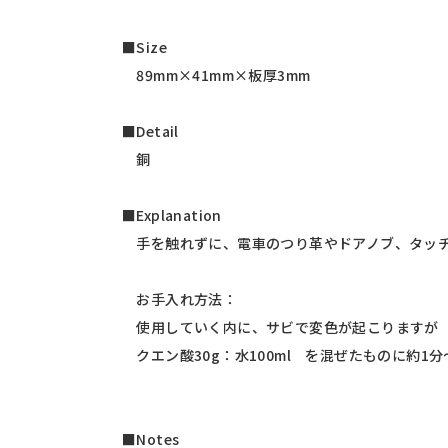
■Size
89mm×41mm×板厚3mm
■Detail
銅
■Explanation
手を触れずに、電車のつり革やドアノブ、タッチ
お手入れ方法：
使用していく内に、サビで変色が起こりますが（
クエン酸30g：水100ml を混ぜたものに約1
■Notes